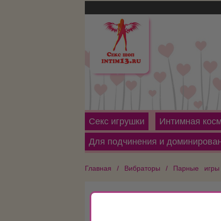
Секс игрушки
Интимная косм
Для подчинения и доминирова
Главная /
Вибраторы /
Парные игры