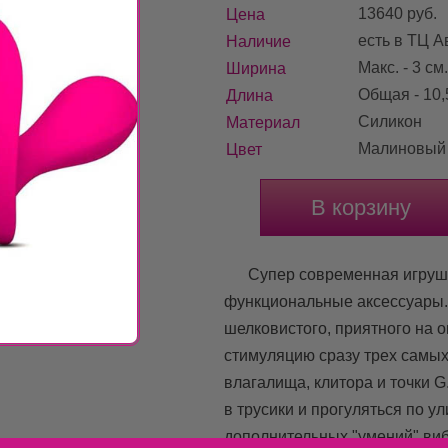
13640 pуб.
Цена
есть в ТЦ 
Наличие
Макс. - 3 см.
Ширина
Общая - 10,5
Длина
Силикон
Материал
Малиновый
Цвет
В корзину
Супер современная игрушк
функциональные аксессуары. 
шелковистого, приятного на 
стимуляцию сразу трех самых
влагалища, клитора и точки 
в трусики и прогуляться по у
дополнительных "умений" виб