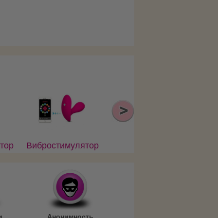
тор
Вибростимулятор
в трусики с
 д/
управлением от
дка
смартфона на
USB
и
Анонимность