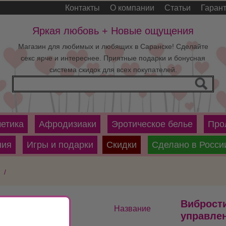
Контакты
О компании
Статьи
Гаран
Яркая любовь + Новые ощущения
Магазин для любимых и любящих в Саранске! Сделайте
секс ярче и интереснее. Приятные подарки и бонусная
система скидок для всех покупателей.
етика
Афродизиаки
Эротическое белье
Про
ния
Игры и подарки
Скидки
Сделано в Росси
 /
Вибрости
Название
управле