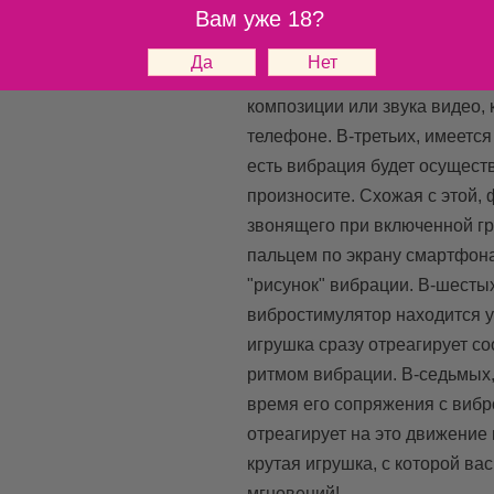
Вам уже 18?
имеет 16 режимов вибрации 
управлять со смартфона, а та
Во-вторых, игрушка может в
композиции или звука видео,
телефоне. В-третьих, имеется
есть вибрация будет осуществ
произносите. Схожая с этой,
звонящего при включенной гр
пальцем по экрану смартфона
"рисунок" вибрации. В-шестых
вибростимулятор находится у
игрушка сразу отреагирует с
ритмом вибрации. В-седьмых,
время его сопряжения с вибр
отреагирует на это движение
крутая игрушка, с которой в
мгновений!