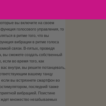
и пульсации, которыми можно
кже комбинировать их друг с другом.
ибрировать в ритме вашей любимой
 которые вы включите на своем
 функция голосового управления, то
ляться в ритме того, что вы
 функция вибрации в ритме голоса
омкой связи. В-пятых, проведя
, вы сможете создать собственный
, если во время того, как
 вас внутри, вы решите потанцевать,
оответствующим вашему танцу
 если вы встряхнете смартфон во
остимулятором, последний также
 приятной вибрацией. Поистине
ас ждет множество незабываемых