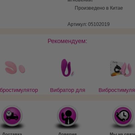
Произведено в Китае
Артикул: 05102019
Рекомендуем:
бростимулятор
Вибратор для
Вибростимуля
я пары, пульт
пары с д/у,
для пары
/у и магнитная
магнитная
Лисичка, пульт
зарядка
зарядка
у и USB-заря
Доставка
Доверие
Мы на связ