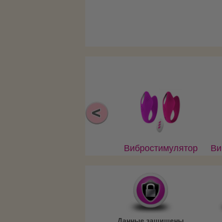
Вибростимулятор
Ви
для пары, пульт
дл
д/у и магнитная
д
зарядка
Данные защищены