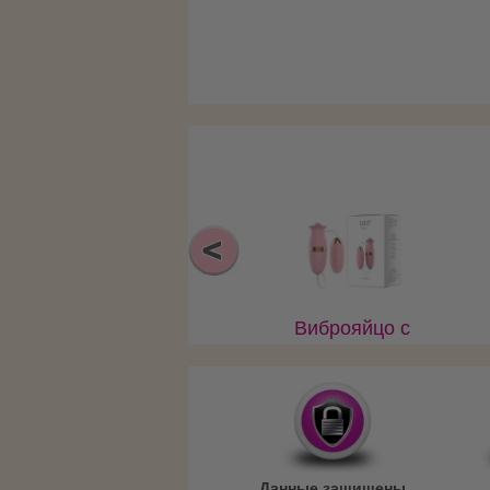
Виброяйцо с
насадкой на
пульте LILO на
USB
Ул
Данные защищены