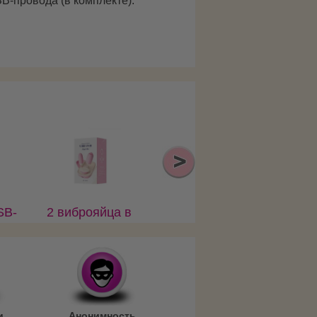
SB
-провода (в комплекте).
SB-
2 виброяйца в
контейнере-
пульте
и
Анонимность