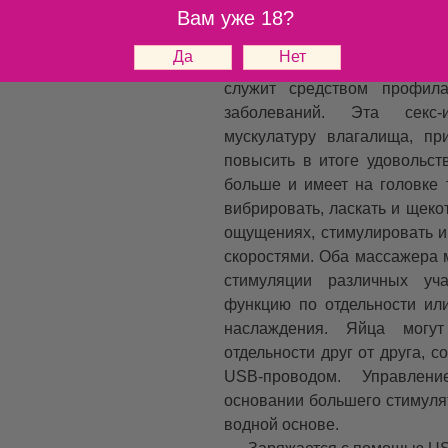
Вам уже 18?
небольшой размер позвол
чувственными ритмами. 
женщинами позволяет не то
служит средством профилак
заболеваний. Эта секс-
мускулатуру влагалища, пр
повысить в итоге удовольст
больше и имеет на головке 
вибрировать, ласкать и щеко
ощущениях, стимулировать и
скоростями. Оба массажера 
стимуляции различных уча
функцию по отдельности ил
наслаждения. Яйца могут
отдельности друг от друга,
USB
-проводом. Управлен
основании большего стимуля
водной основе.