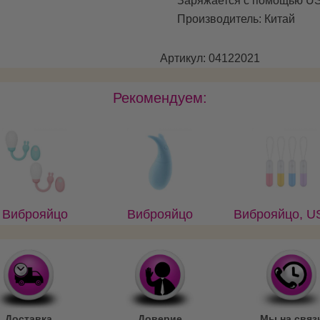
Заряжается с помощью
U
Производитель: Китай
Артикул: 04122021
Рекомендуем:
Виброяйцо
Виброяйцо
Виброяйцо, U
итка, пульт д/у
голубое на USB
зарядка
и USB
Доставка
Доверие
Мы на связ