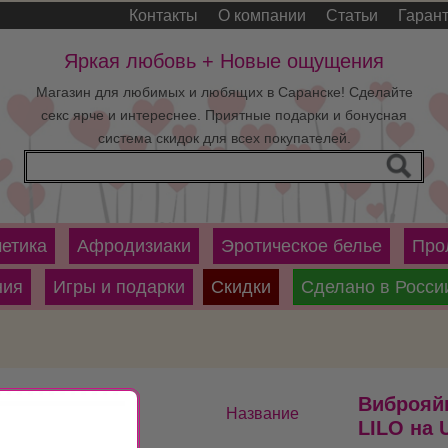
Контакты
О компании
Статьи
Гаран
Яркая любовь + Новые ощущения
Магазин для любимых и любящих в Саранске! Сделайте
секс ярче и интереснее. Приятные подарки и бонусная
система скидок для всех покупателей.
етика
Афродизиаки
Эротическое белье
Про
ния
Игры и подарки
Скидки
Сделано в Росси
Виброяйц
Название
LILO на 