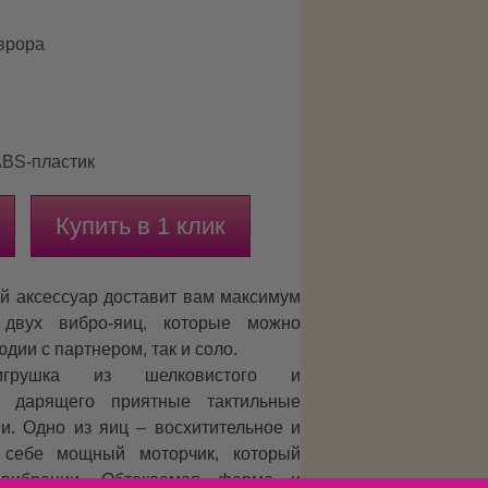
Аврора
ABS-пластик
Купить в 1 клик
 аксессуар доставит вам максимум
 двух вибро-яиц, которые можно
дии с партнером, так и соло.
игрушка из шелковистого и
а, дарящего приятные тактильные
и. Одно из яиц – восхитительное и
 себе мощный моторчик, который
вибрации. Обтекаемая форма и