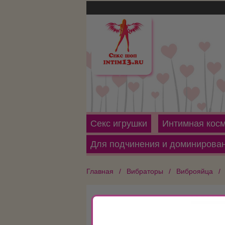
Секс игрушки
Интимная косм
Для подчинения и доминирова
Главная /
Вибраторы /
Виброяйца /