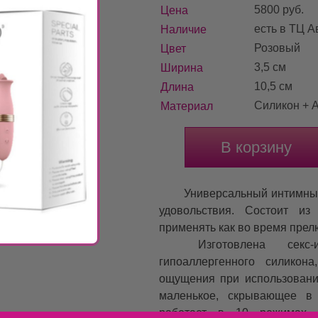
5800 pуб.
Цена
есть в ТЦ 
Наличие
Розовый
Цвет
3,5 см
Ширина
10,5 см
Длина
Силикон + 
Материал
В корзину
Универсальный интимный
удовольствия. Состоит из
применять как во время прелю
Изготовлена секс-
гипоаллергенного силикон
ощущения при использовани
маленькое, скрывающее в
работает в 10 режимах 