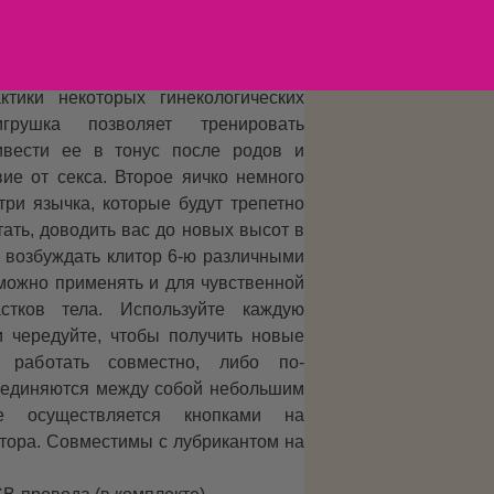
яют ему неутомимо покарять вас
Регулярное его использования
лько получить удовольствие, но и
тики некоторых гинекологических
игрушка позволяет тренировать
ивести ее в тонус после родов и
вие от секса. Второе яичко немного
три язычка, которые будут трепетно
тать, доводить вас до новых высот в
 возбуждать клитор 6-ю различными
можно применять и для чувственной
стков тела. Используйте каждую
и чередуйте, чтобы получить новые
 работать совместно, либо по-
 соединяются между собой небольшим
ие осуществляется кнопками на
тора. Совместимы с лубрикантом на